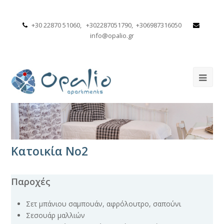
+30 22870 51060, +302287051790, +306987316050
info@opalio.gr
Κατοικία Νο2
Παροχές
Σετ μπάνιου σαμπουάν, αφρόλουτρο, σαπούνι
Σεσουάρ μαλλιών