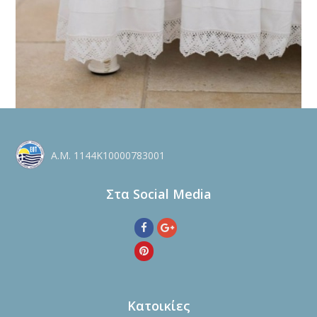
Α.Μ. 1144Κ10000783001
Στα Social Media
Κατοικίες